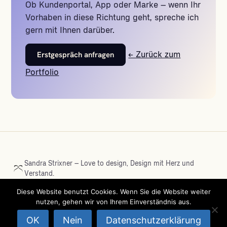
Ob Kundenportal, App oder Marke – wenn Ihr
Vorhaben in diese Richtung geht, spreche ich
gern mit Ihnen darüber.
Erstgespräch anfragen
← Zurück zum
Portfolio
Sandra Strixner – Love to design, Design mit Herz und
Verstand.
Diese Website benutzt Cookies. Wenn Sie die Website weiter
nutzen, gehen wir von Ihrem Einverständnis aus.
LinkedIn
Kontakt
UX-Perspektiven
Mein Netzwerk
Referenzen
Impressum
Datenschutz
OK
Nein
Datenschutzerklärung