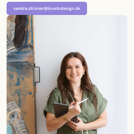
sandra.strixner@lovetodesign.de