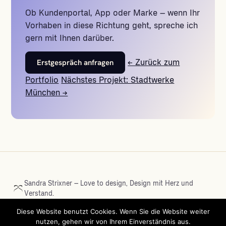
Ob Kundenportal, App oder Marke – wenn Ihr
Vorhaben in diese Richtung geht, spreche ich
gern mit Ihnen darüber.
Erstgespräch anfragen
← Zurück zum
Portfolio
Nächstes Projekt: Stadtwerke
München →
Sandra Strixner – Love to design, Design mit Herz und
Verstand.
Diese Website benutzt Cookies. Wenn Sie die Website weiter
nutzen, gehen wir von Ihrem Einverständnis aus.
LinkedIn
Kontakt
UX-Perspektiven
Mein Netzwerk
Referenzen