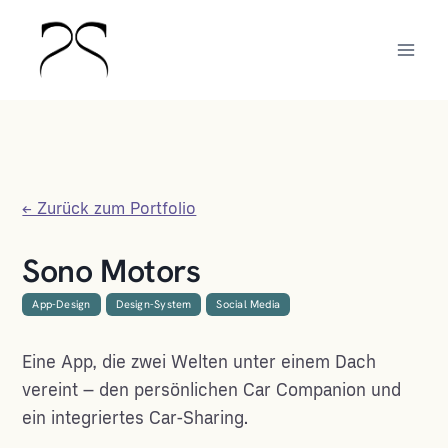
Zum
Inhalt
springen
← Zurück zum Portfolio
Sono Motors
App-Design
Design-System
Social Media
Eine App, die zwei Welten unter einem Dach
vereint – den persönlichen Car Companion und
ein integriertes Car-Sharing.